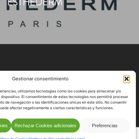
ESTHEDERM
Gestionar consentimiento
periencias, utilizamos tecnologías como las cookies para almacenar y/o
 dispositivo. El consentimiento de estas tecnologías nos permitirá procesar
o de navegación o las identificaciones únicas en este sitio. No consentir
ACTE
 puede afectar negativamente a ciertas características y funciones.
kies
Rechazar Cookies adicionales
Preferencias
lítica de Cookies
Política de Privacidad
Avis Legal